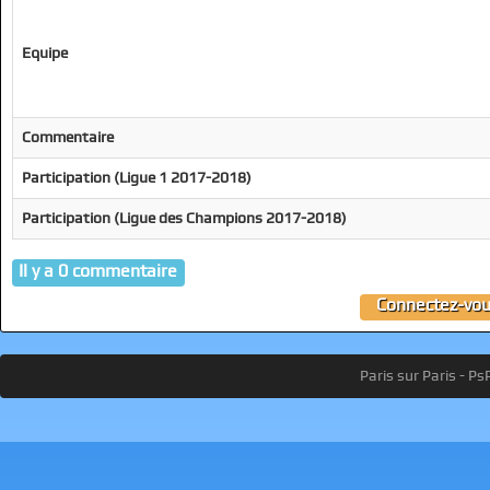
Equipe
Commentaire
Participation (Ligue 1 2017-2018)
Participation (Ligue des Champions 2017-2018)
Il y a 0 commentaire
Connectez-vou
Paris sur Paris - P