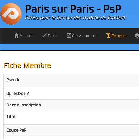
Paris sur Paris - PsP
Pariez pour le fun sur des matchs de football
Accueil
Paris
Classements
Coupes
Fiche Membre
Pseudo
Qui est-ce ?
Date d'inscription
Titre
Coupe PsP